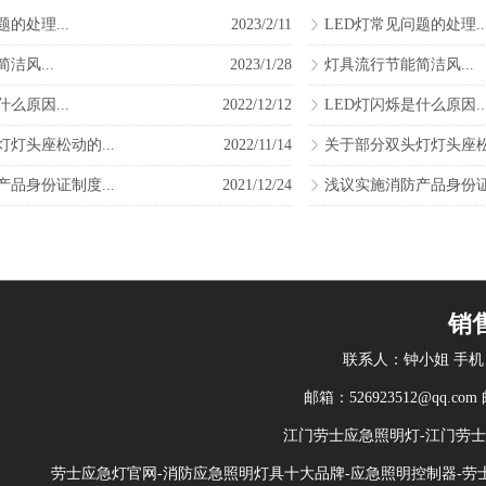
的处理...
2023/2/11
LED灯常见问题的处理..
洁风...
2023/1/28
灯具流行节能简洁风...
么原因...
2022/12/12
LED灯闪烁是什么原因..
灯头座松动的...
2022/11/14
关于部分双头灯灯头座松动
品身份证制度...
2021/12/24
浅议实施消防产品身份证制
销
联系人：钟小姐 手机：138
邮箱：526923512@qq.
江门劳士应急照明灯-江门劳
劳士应急灯官网-消防应急照明灯具十大品牌-应急照明控制器-劳士应