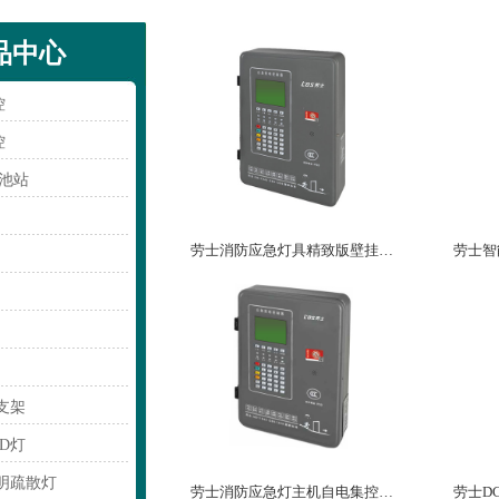
品中心
控
控
电池站
劳士消防应急灯具精致版壁挂主机应急照明控制器L7091（L-C-3）
支架
D灯
明疏散灯
劳士消防应急灯主机自电集控消防联动控制系统壁挂式按键应急控制器L7091(L-C-3)