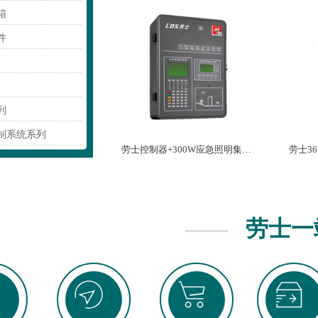
箱
件
列
制系统系列
劳士控制器+300W应急照明集中电源+分配电箱一体机L7097 L7099
劳士一